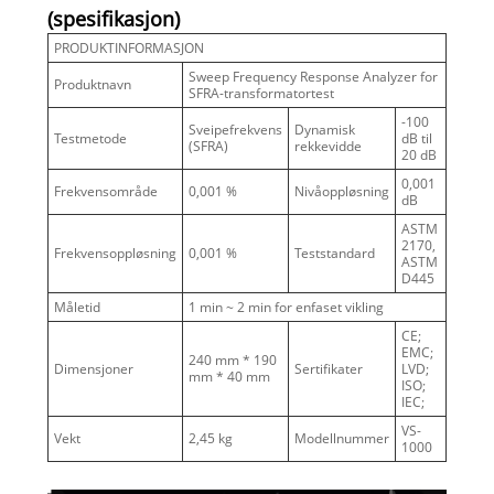
(spesifikasjon)
PRODUKTINFORMASJON
Sweep Frequency Response Analyzer for
Produktnavn
SFRA-transformatortest
-100
Sveipefrekvens
Dynamisk
Testmetode
dB til
(SFRA)
rekkevidde
20 dB
0,001
Frekvensområde
0,001 %
Nivåoppløsning
dB
ASTM
2170,
Frekvensoppløsning
0,001 %
Teststandard
ASTM
D445
Måletid
1 min ~ 2 min for enfaset vikling
CE;
EMC;
240 mm * 190
Dimensjoner
Sertifikater
LVD;
mm * 40 mm
ISO;
IEC;
VS-
Vekt
2,45 kg
Modellnummer
1000