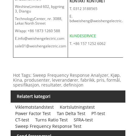
KONTAKT KONTORET
WeshineLimited 602, bygning
T. 0312 3188565
3, Diangu
E.
TechnologyCenter, nr. 3088,
bdweisheng@weishengelectric.com
Lekai North Street
W/app: +86 1873 1260 588
KUNDESERVICE
E.info@weishengelectric.com
T. +86 157 1252 6062
sale01@weishengelectric.com
Hot Tags: Sweep Frequency Response Analyzer, Kjøp,
Kina, produsenter, leverandører, fabrikk, pris, formål,
spesifikasjon, resultater, definisjon
Relatert kategori
Viklemotstandstest
Kortslutningstest
Power Factor Test
Tan Delta Test
PT-test
CT-test
Turns Ratio Test
SFRA-test
Sweep Frequency Response Test