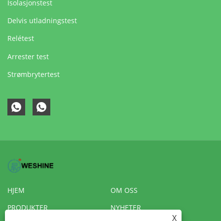
Isolasjonstest
Delvis utladningstest
Relétest
Arrester test
Strømbrytertest
HJEM
OM OSS
PRODUKTER
NYHETER
X