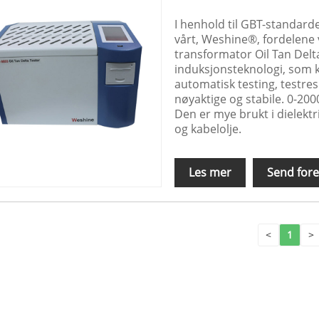
I henhold til GBT-standard
vårt, Weshine®, fordelene 
transformator Oil Tan Delta
induksjonsteknologi, som
automatisk testing, testres
nøyaktige og stabile. 0-200
Den er mye brukt i dielekt
og kabelolje.
Les mer
Send fore
<
1
>