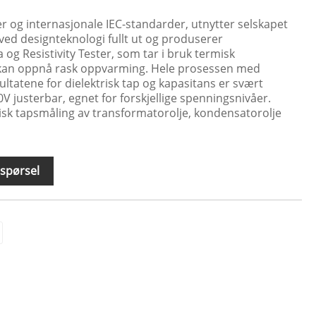
er og internasjonale IEC-standarder, utnytter selskapet
ved designteknologi fullt ut og produserer
 og Resistivity Tester, som tar i bruk termisk
 kan oppnå rask oppvarming. Hele prosessen med
ultatene for dielektrisk tap og kapasitans er svært
0V justerbar, egnet for forskjellige spenningsnivåer.
risk tapsmåling av transformatorolje, kondensatorolje
spørsel