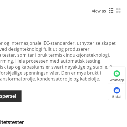
View as
er og internasjonale IEC-standarder, utnytter selskapet
ved designteknologi fullt ut og produserer
 tester, som tar i bruk termisk induksjonsteknologi,
rming. Hele prosessen med automatisk testing,
risk tap og kapasitans er svært nøyaktige og stabile. 0-
forskjellige spenningsnivåer. Den er mye brukt i
ransformatorolje, kondensatorolje og kabelolje.
WhatsApp
spørsel
E-Mail
itetstester