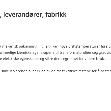
, leverandører, fabrikk
 og mekanisk påkjenning. I tillegg kan høye driftstemperaturer føre
prinnelige kjemiske egenskapene til transformatoroljen seg gradvis,
 elektriske egenskaper og sikre dens egnethet for videre bruk, ell
 slike isolerende oljer er en av de mest kritiske testene for å beste