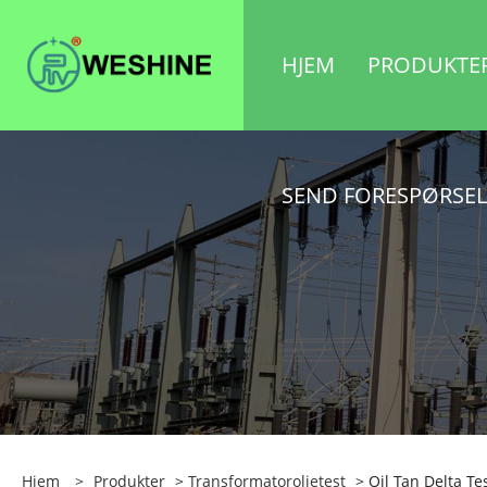
HJEM
PRODUKTE
SEND FORESPØRSEL
Hjem
>
Produkter
>
Transformatoroljetest
> Oil Tan Delta Te