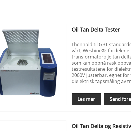
Oil Tan Delta Tester
I henhold til GBT-standard
vårt, Weshine®, fordelene 
transformatorolje tan delta
som kan oppnå rask oppva
testresultatene for dielekt
2000V justerbar, egnet for 
dielektrisk tapsmåling av t
Les mer
Send fore
Oil Tan Delta og Resistiv