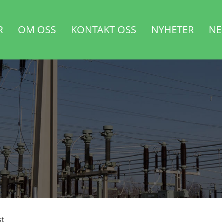
R
OM OSS
KONTAKT OSS
NYHETER
NE
st