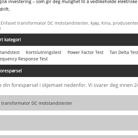
gisk investering – som gir deg mulighet til å vedlikeholde elektriske
drift.
 Enfaset transformator DC motstandstester, kjøp, Kina, produsenter, l
n
rt kategori
standstest
Kortslutningstest
Power Factor Test
Tan Delta Tes
equency Response Test
orespørsel
e din forespørsel i skjemaet nedenfor. Vi svarer deg innen 2