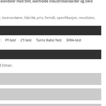
 eiendeler med tillit, overholde industristandarder og sikre
everandører, fabrikk, pris, formål, spesifikasjon, resultater,
t
PT-test
CT-test
Turns Ratio Test
SFRA-test
4 timer.