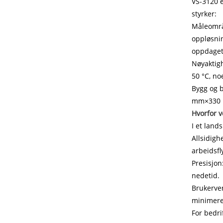
VS-3120 e
styrker:
Måleområ
oppløsnin
oppdaget
Nøyaktigh
50 °C, no
Bygg og b
mm×330 mm
Hvorfor v
I et land
Allsidigh
arbeidsfl
Presisjon
nedetid.
Brukerven
minimere
For bedri