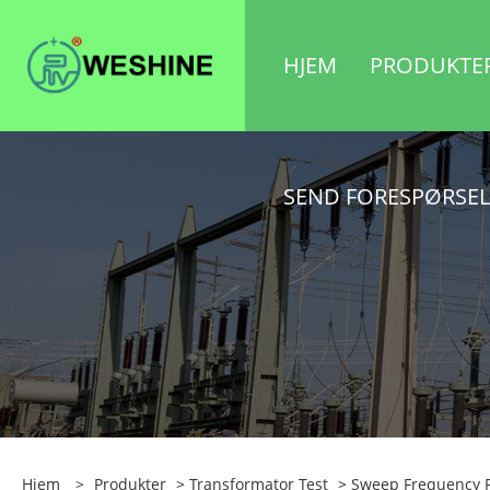
HJEM
PRODUKTE
SEND FORESPØRSEL
Hjem
>
Produkter
>
Transformator Test
>
Sweep Frequency 