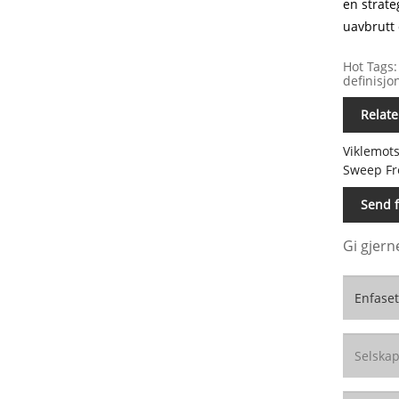
en strate
uavbrutt 
Hot Tags:
definisjo
Relate
Viklemot
Sweep Fr
Send f
Gi gjern