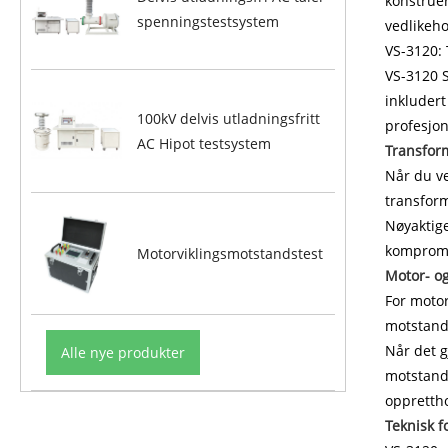
konstruer
spenningstestsystem
vedlikeho
VS-3120:
VS-3120 S
inkludert
100kV delvis utladningsfritt
profesjon
AC Hipot testsystem
Transfor
Når du ve
transform
Nøyaktige
kompromit
Motorviklingsmotstandstest
Motor- og
For motor
motstands
Når det g
Alle nye produkter
motstands
opprettho
Teknisk f