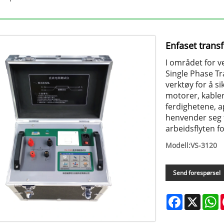
Enfaset trans
I området for ve
Single Phase Tr
verktøy for å si
motorer, kabler
ferdighetene, a
henvender seg t
arbeidsflyten fo
Modell:VS-3120
Send forespørsel
Facebook
X
W