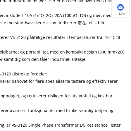
nde industrielle miljøer. Her er en oversikt over dens tekniske
E-Mail
er, inkludert 10A (1mΩ–2Ω), 20A (100μΩ–1Ω) og mer, med en
nste motstandsavvikene – som indikerer 潜在-feil – blir
r VS-3120 pålitelige resultater i temperaturer fra -10 °C til
.
 holdbarhet og portabilitet, med en kompakt design (340 mm×260
samtidig som den tåler industriell slitasje.
S-3120 distinkte fordeler:
erer behovet for flere spesialiserte testere og effektiviserer
uoppdaget, og reduserer risikoen for utstyrsfeil og kostbar
erer avansert funksjonalitet med brukervennlig betjening,
ting, er VS-3120 Single Phase Transformer DC Resistance Tester