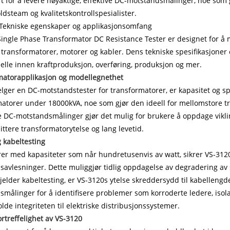
t for å levere nøyaktige, effektive DC-motstandsmålinger, noe som g
ldsteam og kvalitetskontrollspesialister.
 Tekniske egenskaper og applikasjonsomfang
ingle Phase Transformator DC Resistance Tester er designet for å 
 transformatorer, motorer og kabler. Dens tekniske spesifikasjoner og
elle innen kraftproduksjon, overføring, produksjon og mer.
matorapplikasjon og modellegnethet
lger en DC-motstandstester for transformatorer, er kapasitet og s
atorer under 18000kVA, noe som gjør den ideell for mellomstore tr
 DC-motstandsmålinger gjør det mulig for brukere å oppdage viklin
tere transformatorytelse og lang levetid.
 kabeltesting
er med kapasiteter som når hundretusenvis av watt, sikrer VS-312
avlesninger. Dette muliggjør tidlig oppdagelse av degradering av st
jelder kabeltesting, er VS-3120s ytelse skreddersydd til kabellengde
målinger for å identifisere problemer som korroderte ledere, isola
lde integriteten til elektriske distribusjonssystemer.
ortreffelighet av VS-3120