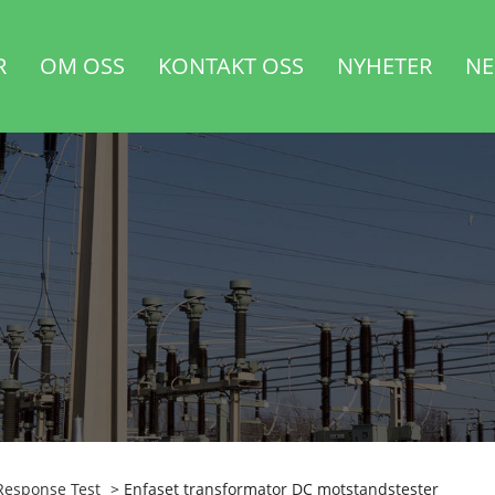
R
OM OSS
KONTAKT OSS
NYHETER
NE
Response Test
> Enfaset transformator DC motstandstester