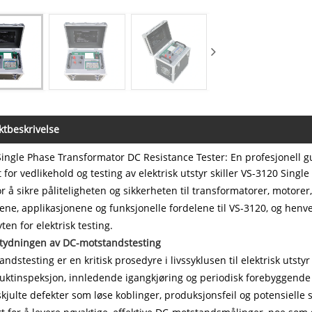
tbeskrivelse
ingle Phase Transformator DC Resistance Tester: En profesjonell gui
 for vedlikehold og testing av elektrisk utstyr skiller VS-3120 Sing
or å sikre påliteligheten og sikkerheten til transformatorer, motore
ene, applikasjonene og funksjonelle fordelene til VS-3120, og henve
ten for elektrisk testing.
etydningen av DC-motstandstesting
ndstesting er en kritisk prosedyre i livssyklusen til elektrisk utsty
uktinspeksjon, innledende igangkjøring og periodisk forebyggende
 skjulte defekter som løse koblinger, produksjonsfeil og potensielle 