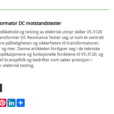
formator DC motstandstester
dlikehold og testing av elektrisk utstyr skiller VS-3120
ansformer DC Resistance Tester seg ut som et sentralt
kre påliteligheten og sikkerheten til transformatorer,
 og mer. Denne artikkelen fordyper seg i de tekniske
pplikasjonene og funksjonelle fordelene til VS-3120, og
il bransjefolk og bedrifter som søker presisjon i
r elektrisk testing.
hatsApp
Pinterest
LinkedIn
Share