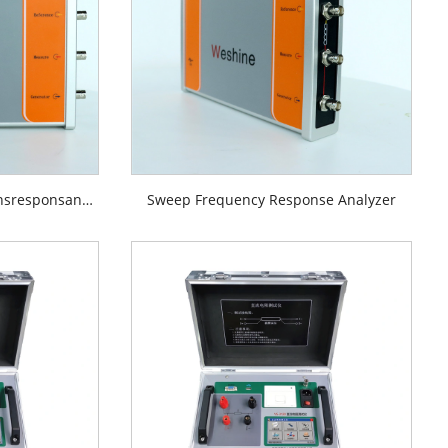
Testutstyr for sveipefrekvensresponsanalyse
Sweep Frequency Response Analyzer