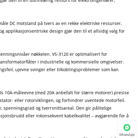
jør den til en uunnværlig ressurs for elektroingeniører,
måle DC motstand på tvers av en rekke elektriske ressurser,
 applikasjonsentriske design gjør den til et allsidig valg for
penningsnivåer nøkkelen. VS-3120 er optimalisert for
ansformatorflåter i industrielle og kommersielle omgivelser.
gsfeil, ujevne svinger eller tilkoblingsproblemer som kan
0s 10A-måleevne (med 20A anbefalt for større motorer) presise
ator- eller rotorviklingen, og forhindrer uventede motorfeil.
, spenningsgrad og tverrsnittsareal. Den gir pålitelige
sjonsbrudd eller inkonsekvent kabelkvalitet – avgjørende for å
WhatsApp