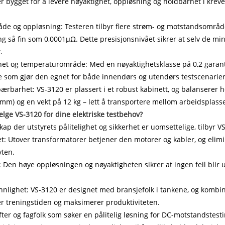
r bygget for å levere nøyaktighet, oppløsning og holdbarhet i kreve
de og oppløsning: Testeren tilbyr flere strøm- og motstandsområd
g så fin som 0,0001μΩ. Dette presisjonsnivået sikrer at selv de mi
.
et og temperaturområde: Med en nøyaktighetsklasse på 0,2 garantere
e som gjør den egnet for både innendørs og utendørs testscenarier
ærbarhet: VS-3120 er plassert i et robust kabinett, og balanserer
) og en vekt på 12 kg – lett å transportere mellom arbeidsplasser 
elge VS-3120 for dine elektriske testbehov?
skap der utstyrets pålitelighet og sikkerhet er uomsettelige, tilbyr V
et: Utover transformatorer betjener den motorer og kabler, og elimin
yten.
: Den høye oppløsningen og nøyaktigheten sikrer at ingen feil blir 
nlighet: VS-3120 er designet med bransjefolk i tankene, og kombin
r treningstiden og maksimerer produktiviteten.
fter og fagfolk som søker en pålitelig løsning for DC-motstandstes