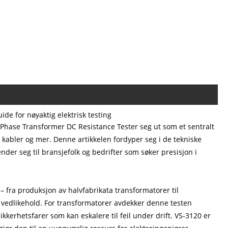
de for nøyaktig elektrisk testing
le Phase Transformer DC Resistance Tester seg ut som et sentralt
r, kabler og mer. Denne artikkelen fordyper seg i de tekniske
nder seg til bransjefolk og bedrifter som søker presisjon i
r – fra produksjon av halvfabrikata transformatorer til
 vedlikehold. For transformatorer avdekker denne testen
sikkerhetsfarer som kan eskalere til feil under drift. VS-3120 er