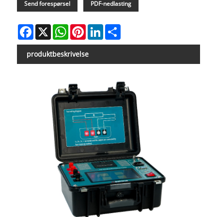
Send forespørsel
PDF-nedlasting
Facebook
X
WhatsApp
Pinterest
LinkedIn
Share
produktbeskrivelse