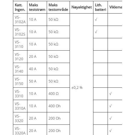
Katt.
Maks
Maks
Lith.
Nøyaktighet
Viklemagnetise
Ingen.
teststrøm
testområde
batteri
VS-
10 A
50 kΩ
√
3102A
VS-
10 A
50 kΩ
√
3102S
VS-
10 A
50 kΩ
3110
VS-
20 A
50 kΩ
3120
VS-
40 A
50 kΩ
3140
VS-
50 A
50 kΩ
3150
±0,2 %
VS-
10 A
400 Ω
√
3310
VS-
10 A
400 Oh
√
3310A
VS-
20 A
200 Oh
√
3320
VS-
20 A
200 Oh
√
3320A