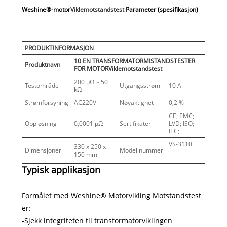
Weshine®-motor
Viklemotstandstest
Parameter (spesifikasjon)
PRODUKTINFORMASJON
10 EN TRANSFORMATORMISTANDSTESTER
Produktnavn
FOR MOTOR
Viklemotstandstest
200 µΩ ~ 50
Testområde
Utgangsstrøm
10 A
kΩ
Strømforsyning
AC220V
Nøyaktighet
0,2 %
CE; EMC;
Oppløsning
0,0001 µΩ
Sertifikater
LVD; ISO;
IEC;
VS-3110
330 x 250 x
Dimensjoner
Modellnummer
150 mm
Typisk applikasjon
Formålet med Weshine® Motorvikling Motstandstest
er:
-Sjekk integriteten til transformatorviklingen