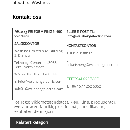
tilbud fra Weshine.
Kontakt oss
FØL deg FRI FOR Å RINGE: 400
ELLER E-POST TIL:
996 1868
info@weishengelectric.com
SALGSKONTOR
KONTAKTKONTOR
Weshine Limited 602, Building
T. 0312 3188565
3, Diangu
E.
Teknologi Center, nr. 3088,
bdweisheng@weishengelectric.com
Lekai North Street
W/app: +86 1873 1260 588
ETTERSALGSERVICE
E. info@weishengelectric.com
T. +86 157 1252 6062
sale01@weishengelectric.com
Hot Tags: Viklemotstandstest, kjøp, Kina, produsenter,
leverandører, fabrikk, pris, formål, spesifikasjon,
resultater, definisjon
Relatert kategori