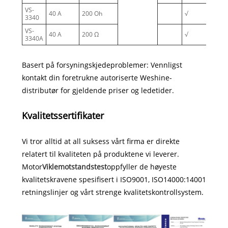
VS-
40 A
200 Oh
√
3340
VS-
40 A
200 Ω
√
3340A
Basert på forsyningskjedeproblemer: Vennligst
kontakt din foretrukne autoriserte Weshine-
distributør for gjeldende priser og ledetider.
Kvalitetssertifikater
Vi tror alltid at all suksess vårt firma er direkte
relatert til kvaliteten på produktene vi leverer.
Motor
Viklemotstandstest
oppfyller de høyeste
kvalitetskravene spesifisert i ISO9001, ISO14000:14001
retningslinjer og vårt strenge kvalitetskontrollsystem.