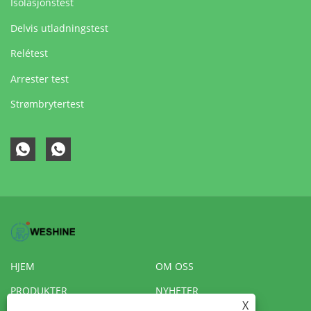
Isolasjonstest
Delvis utladningstest
Relétest
Arrester test
Strømbrytertest
HJEM
OM OSS
PRODUKTER
NYHETER
X