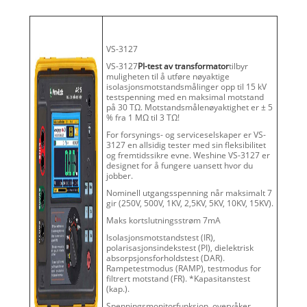
VS-3127
VS-3127
PI-test av transformator
tilbyr
muligheten til å utføre nøyaktige
isolasjonsmotstandsmålinger opp til 15 kV
testspenning med en maksimal motstand
på 30 TΩ. Motstandsmålenøyaktighet er ± 5
% fra 1 MΩ til 3 TΩ!
For forsynings- og serviceselskaper er VS-
3127 en allsidig tester med sin fleksibilitet
og fremtidssikre evne. Weshine VS-3127 er
designet for å fungere uansett hvor du
jobber.
Nominell utgangsspenning når maksimalt 7
gir (250V, 500V, 1KV, 2,5KV, 5KV, 10KV, 15KV).
Maks kortslutningsstrøm 7mA
Isolasjonsmotstandstest (IR),
polarisasjonsindekstest (PI), dielektrisk
absorpsjonsforholdstest (DAR).
Rampetestmodus (RAMP), testmodus for
filtrert motstand (FR). *Kapasitanstest
(kap.).
Spenningsmonitorfunksjon, overvåker