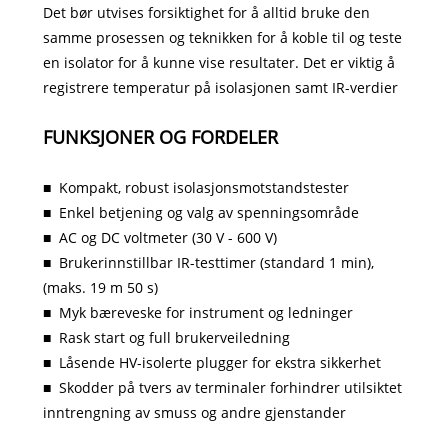
Det bør utvises forsiktighet for å alltid bruke den
samme prosessen og teknikken for å koble til og teste
en isolator for å kunne vise resultater. Det er viktig å
registrere temperatur på isolasjonen samt IR-verdier
FUNKSJONER OG FORDELER
■
Kompakt, robust isolasjonsmotstandstester
■
Enkel betjening og valg av spenningsområde
■
AC og DC voltmeter (30 V - 600 V)
■
Brukerinnstillbar IR-testtimer (standard 1 min),
(maks. 19 m 50 s)
■
Myk bæreveske for instrument og ledninger
■
Rask start og full brukerveiledning
■
Låsende HV-isolerte plugger for ekstra sikkerhet
■
Skodder på tvers av terminaler forhindrer utilsiktet
inntrengning av smuss og andre gjenstander