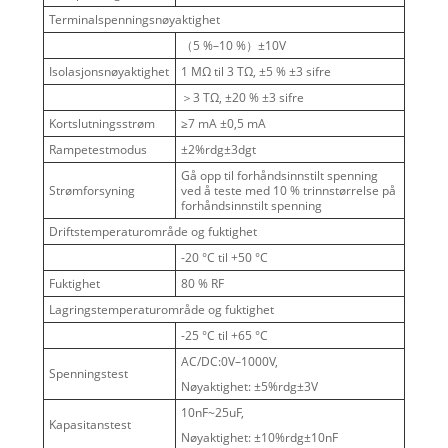
Terminalspenningsnøyaktighet
（5 %–10 %）±10V
Isolasjonsnøyaktighet
1 MΩ til 3 TΩ, ±5 % ±3 sifre
＞3 TΩ, ±20 % ±3 sifre
Kortslutningsstrøm
≥7 mA ±0,5 mA
Rampetestmodus
±2%rdg±3dgt
Gå opp til forhåndsinnstilt spenning
Strømforsyning
ved å teste med 10 % trinnstørrelse på
forhåndsinnstilt spenning
Driftstemperaturområde og fuktighet
-20 °C til +50 °C
Fuktighet
80 % RF
Lagringstemperaturområde og fuktighet
-25 °C til +65 °C
AC/DC:0V–1000V,
Spenningstest
Nøyaktighet: ±5%rdg±3V
10nF~25uF,
Kapasitanstest
Nøyaktighet: ±10%rdg±10nF