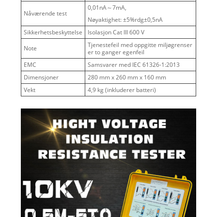
0,01nA～7mA,
Nåværende test
Nøyaktighet: ±5%rdg±0,5nA
Sikkerhetsbeskyttelse
Isolasjon Cat III 600 V
Tjenestefeil med oppgitte miljøgrenser
Note
er to ganger egenfeil
EMC
Samsvarer med IEC 61326-1:2013
Dimensjoner
280 mm x 260 mm x 160 mm
Vekt
4,9 kg (inkluderer batteri)