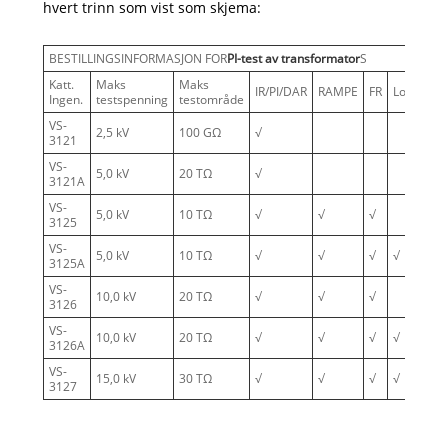
hvert trinn som vist som skjema:
BESTILLINGSINFORMASJON FOR
PI-test av transformator
S
Katt.
Maks
Maks
IR/PI/DAR
RAMPE
FR
Lokk.
Ingen.
testspenning
testområde
VS-
2,5 kV
100 GΩ
√
3121
VS-
5,0 kV
20 TΩ
√
3121A
VS-
5,0 kV
10 TΩ
√
√
√
3125
VS-
5,0 kV
10 TΩ
√
√
√
√
3125A
VS-
10,0 kV
20 TΩ
√
√
√
3126
VS-
10,0 kV
20 TΩ
√
√
√
√
3126A
VS-
15,0 kV
30 TΩ
√
√
√
√
3127