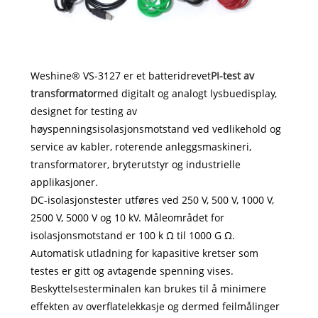
Weshine® VS-3127 er et batteridrevet
PI-test av
transformator
med digitalt og analogt lysbuedisplay,
designet for testing av
høyspenningsisolasjonsmotstand ved vedlikehold og
service av kabler, roterende anleggsmaskineri,
transformatorer, bryterutstyr og industrielle
applikasjoner.
DC-isolasjonstester utføres ved 250 V, 500 V, 1000 V,
2500 V, 5000 V og 10 kV. Måleområdet for
isolasjonsmotstand er 100 k Ω til 1000 G Ω.
Automatisk utladning for kapasitive kretser som
testes er gitt og avtagende spenning vises.
Beskyttelsesterminalen kan brukes til å minimere
effekten av overflatelekkasje og dermed feilmålinger