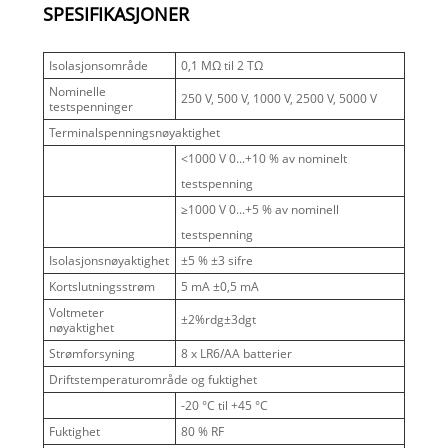
SPESIFIKASJONER
Isolasjonsområde
0,1 MΩ til 2 TΩ
Nominelle
250 V, 500 V, 1000 V, 2500 V, 5000 V
testspenninger
Terminalspenningsnøyaktighet
<1000 V 0...+10 % av nominelt
testspenning
≥1000 V 0...+5 % av nominell
testspenning
Isolasjonsnøyaktighet
±5 % ±3 sifre
Kortslutningsstrøm
5 mA ±0,5 mA
Voltmeter
±2%rdg±3dgt
nøyaktighet
Strømforsyning
8 x LR6/AA batterier
Driftstemperaturområde og fuktighet
-20 °C til +45 °C
Fuktighet
80 % RF