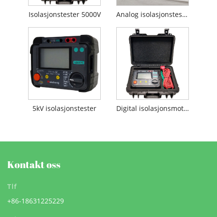
Isolasjonstester 5000V
Analog isolasjonstester
5kV isolasjonstester
Digital isolasjonsmotstandstester
Kontakt oss
Tlf
+86-18631225229