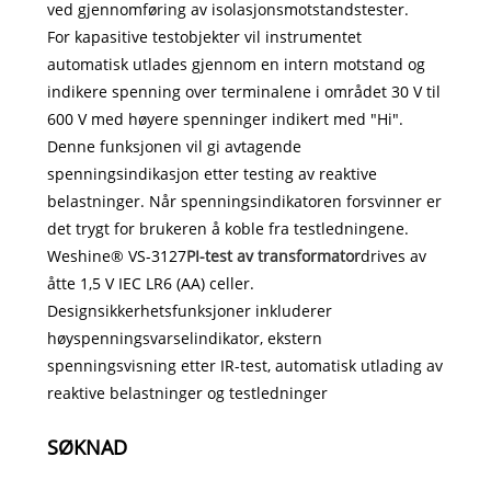
ved gjennomføring av isolasjonsmotstandstester.
For kapasitive testobjekter vil instrumentet
automatisk utlades gjennom en intern motstand og
indikere spenning over terminalene i området 30 V til
600 V med høyere spenninger indikert med "Hi".
Denne funksjonen vil gi avtagende
spenningsindikasjon etter testing av reaktive
belastninger. Når spenningsindikatoren forsvinner er
det trygt for brukeren å koble fra testledningene.
Weshine® VS-3127
PI-test av transformator
drives av
åtte 1,5 V IEC LR6 (AA) celler.
Designsikkerhetsfunksjoner inkluderer
høyspenningsvarselindikator, ekstern
spenningsvisning etter IR-test, automatisk utlading av
reaktive belastninger og testledninger
SØKNAD