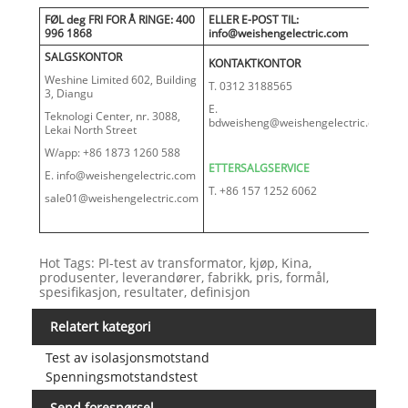
FØL deg FRI FOR Å RINGE: 400
ELLER E-POST TIL:
996 1868
info@weishengelectric.com
SALGSKONTOR
KONTAKTKONTOR
Weshine Limited 602, Building
T. 0312 3188565
3, Diangu
E.
Teknologi Center, nr. 3088,
bdweisheng@weishengelectric.com
Lekai North Street
W/app: +86 1873 1260 588
ETTERSALGSERVICE
E. info@weishengelectric.com
T. +86 157 1252 6062
sale01@weishengelectric.com
Hot Tags: PI-test av transformator, kjøp, Kina,
produsenter, leverandører, fabrikk, pris, formål,
spesifikasjon, resultater, definisjon
Relatert kategori
Test av isolasjonsmotstand
Spenningsmotstandstest
Send forespørsel