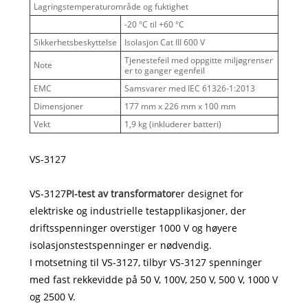
Lagringstemperaturområde og fuktighet
-20 °C til +60 °C
Sikkerhetsbeskyttelse
Isolasjon Cat III 600 V
Tjenestefeil med oppgitte miljøgrenser
Note
er to ganger egenfeil
EMC
Samsvarer med IEC 61326-1:2013
Dimensjoner
177 mm x 226 mm x 100 mm
Vekt
1,9 kg (inkluderer batteri)
VS-3127
VS-3127
PI-test av transformator
er designet for
elektriske og industrielle testapplikasjoner, der
driftsspenninger overstiger 1000 V og høyere
isolasjonstestspenninger er nødvendig.
I motsetning til VS-3127, tilbyr VS-3127 spenninger
med fast rekkevidde på 50 V, 100V, 250 V, 500 V, 1000 V
og 2500 V.