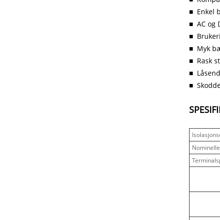
■
Enkel 
■
AC og D
■
Brukeri
■
Myk bæ
■
Rask st
■
Låsend
■
Skodde
SPESIF
Isolasjon
Nominelle
Terminals