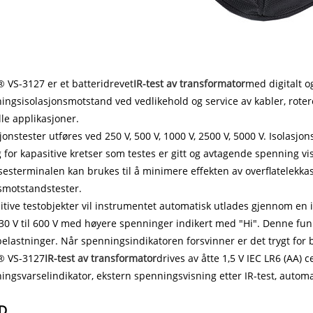
 VS-3127 er et batteridrevet
IR-test av transformator
med digitalt o
ngsisolasjonsmotstand ved vedlikehold og service av kabler, roter
lle applikasjoner.
jonstester utføres ved 250 V, 500 V, 1000 V, 2500 V, 5000 V. Isola
 for kapasitive kretser som testes er gitt og avtagende spenning vi
sesterminalen kan brukes til å minimere effekten av overflatelekk
smotstandstester.
itive testobjekter vil instrumentet automatisk utlades gjennom en
0 V til 600 V med høyere spenninger indikert med "Hi". Denne funk
belastninger. Når spenningsindikatoren forsvinner er det trygt for 
® VS-3127
IR-test av transformator
drives av åtte 1,5 V IEC LR6 (AA) 
ngsvarselindikator, ekstern spenningsvisning etter IR-test, automa
D