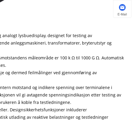
E-Mail
g analogt lysbuedisplay, designet for testing av
ende anleggsmaskineri, transformatorer, bryterutstyr og
sjonsmotstandens måleområde er 100 k Ω til 1000 G Ω. Automatisk
ses.
asje og dermed feilmålinger ved gjennomføring av
 intern motstand og indikere spenning over terminalene i
sjonen vil gi avtagende spenningsindikasjon etter testing av
brukeren å koble fra testledningene.
celler. Designsikkerhetsfunksjoner inkluderer
tisk utlading av reaktive belastninger og testledninger