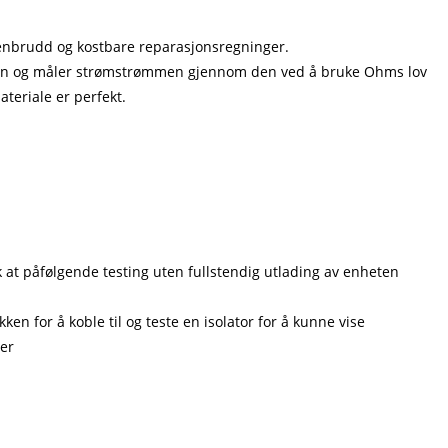
menbrudd og kostbare reparasjonsregninger.
jonen og måler strømstrømmen gjennom den ved å bruke Ohms lov
teriale er perfekt.
 at påfølgende testing uten fullstendig utlading av enheten
en for å koble til og teste en isolator for å kunne vise
ier