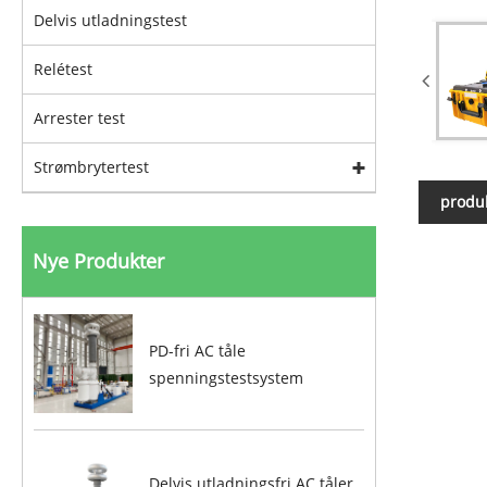
Delvis utladningstest
Relétest
Arrester test
Strømbrytertest
produk
Nye Produkter
PD-fri AC tåle
spenningstestsystem
Delvis utladningsfri AC tåler