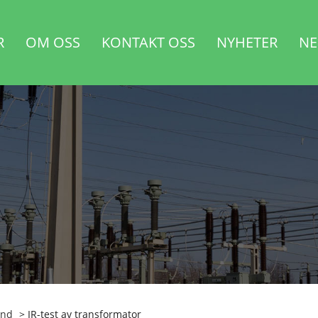
R
OM OSS
KONTAKT OSS
NYHETER
NE
and
> IR-test av transformator