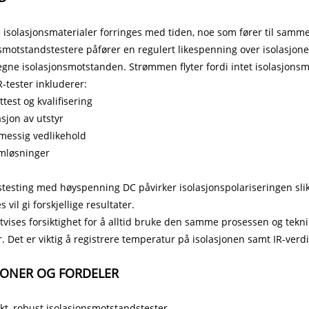
e isolasjonsmaterialer forringes med tiden, noe som fører til sam
nsmotstandstestere påfører en regulert likespenning over isolas
egne isolasjonsmotstanden. Strømmen flyter fordi intet isolasjonsma
R-tester inkluderer:
test og kvalifisering
asjon av utstyr
messig vedlikehold
mløsninger
stesting med høyspenning DC påvirker isolasjonspolariseringen slik
 vil gi forskjellige resultater.
tvises forsiktighet for å alltid bruke den samme prosessen og teknikk
r. Det er viktig å registrere temperatur på isolasjonen samt IR-verd
JONER OG FORDELER
t, robust isolasjonsmotstandstester