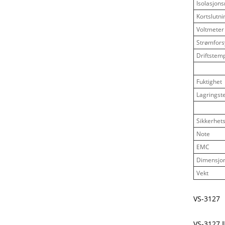
Isolasjon
Kortslutn
Voltmeter
Strømfors
Driftstem
Fuktighet
Lagringst
Sikkerhet
Note
EMC
Dimensjo
Vekt
VS-3127
VS-3127