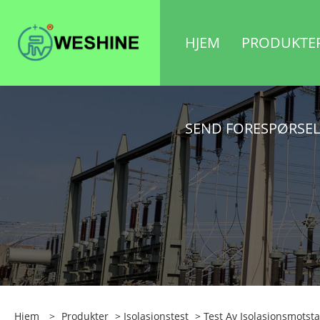
HJEM
PRODUKTE
SEND FORESPØRSEL
Hjem
>
Produkter
>
Isolasjonstest
>
Test Av Isolasjonsmotst