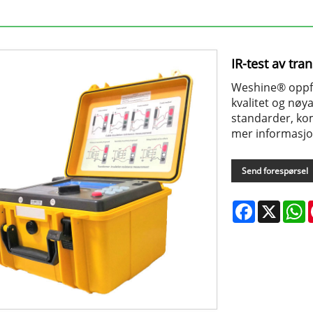
IR-test av tr
Weshine® oppfa
kvalitet og nøy
standarder, komp
mer informasjo
Send forespørsel
Facebook
X
W