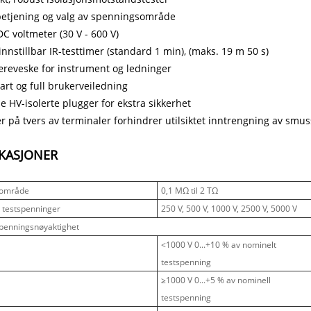
betjening og valg av spenningsområde
C voltmeter (30 V - 600 V)
nnstillbar IR-testtimer (standard 1 min), (maks. 19 m 50 s)
reveske for instrument og ledninger
art og full brukerveiledning
e HV-isolerte plugger for ekstra sikkerhet
r på tvers av terminaler forhindrer utilsiktet inntrengning av smu
IKASJONER
sområde
0,1 MΩ til 2 TΩ
 testspenninger
250 V, 500 V, 1000 V, 2500 V, 5000 V
penningsnøyaktighet
<1000 V 0...+10 % av nominelt
testspenning
≥1000 V 0...+5 % av nominell
testspenning