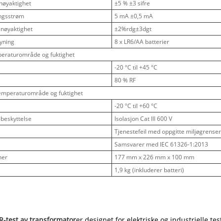
snøyaktighet
±5 % ±3 sifre
ingsstrøm
5 mA ±0,5 mA
 nøyaktighet
±2%rdg±3dgt
yning
8 x LR6/AA batterier
peraturområde og fuktighet
-20 °C til +45 °C
80 % RF
emperaturområde og fuktighet
-20 °C til +60 °C
sbeskyttelse
Isolasjon Cat III 600 V
Tjenestefeil med oppgitte miljøgrenser
Samsvarer med IEC 61326-1:2013
ner
177 mm x 226 mm x 100 mm
1,9 kg (inkluderer batteri)
IR-test av transformator
er designet for elektriske og industrielle t