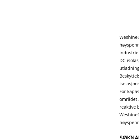
Weshine®
høyspenni
industrie
DC-isolas
utladning
Beskyttel
isolasjon
For kapas
området 3
reaktive 
Weshine
høyspenni
SØKNA