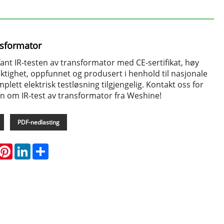
ansformator
nt IR-testen av transformator med CE-sertifikat, høy
aktighet, oppfunnet og produsert i henhold til nasjonale
lett elektrisk testløsning tilgjengelig. Kontakt oss for
n om IR-test av transformator fra Weshine!
PDF-nedlasting
hatsApp
Pinterest
LinkedIn
Share