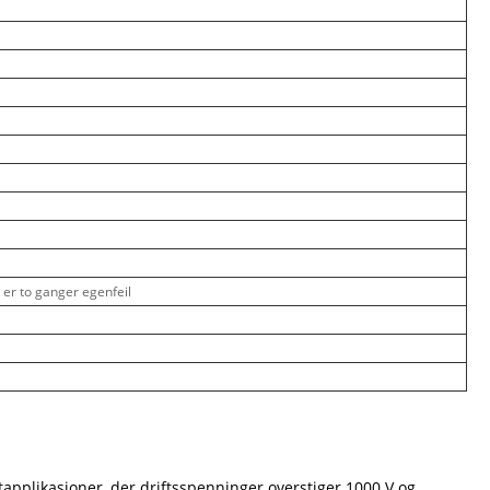
 er to ganger egenfeil
estapplikasjoner, der driftsspenninger overstiger 1000 V og