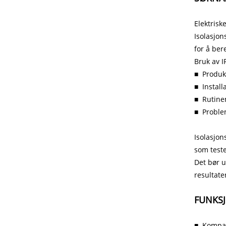
Elektrisk
Isolasjo
for å ber
Bruk av I
■ Produkt
■
Install
■
Rutine
■
Proble
Isolasjon
som testes
Det bør u
resultate
FUNKS
■
Kompak